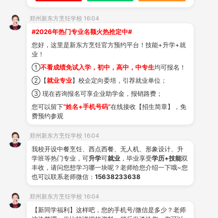
郑州新东方烹饪学校 16:04
#2026年热门专业名额火热抢定中#
学校概况
全部专业
专业教师
学校环境
您好，这里是新东方烹饪官方预约平台！技能+升学+就
业！
获取

①
不看成绩免试入学，初中，高中，中专生
均可报名！
学费
短信获取学费
②【
就业专业
】校企定向委培，引荐就业单位；
③ 现在咨询报名可享企业助学金，报销路费；
您可以留下
“姓名+手机号码”
在线接收【招生简章】，免
费预约参观
姓名
郑州新东方烹饪学校 16:04
我校开设中餐烹饪、西点西餐、无人机、形象设计、升
学班等热门专业，可
升学
可
就业
，毕业享受
学历+技能
双
电话
丰收，请问您想学习哪一块呢？老师给您介绍一下哦~您
也可以联系老师微信：
15638233638
郑州新东方烹饪学校 16:04
【新同学福利】这样吧，您的手机号/微信是多少？老师
升学咨询