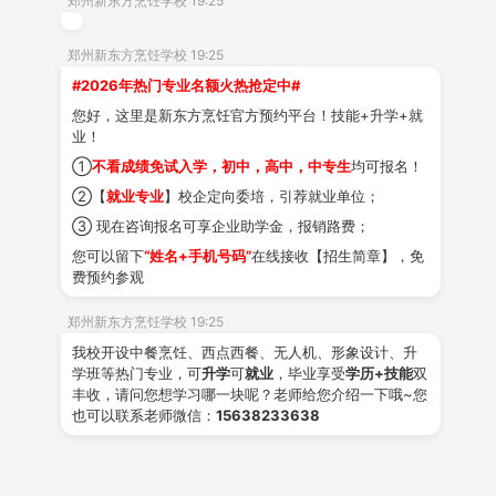
郑州新东方烹饪学校 19:25
这是很多家长的心头之痛。明明孩子已经跟不上
高中
节
奏，硬撑下去不过是浪费时间，耗光孩子的自信与积极
性，最后大概率只能勉强参加高考，结果依旧希望渺茫。
与其让孩子在痛苦中“空耗”，不如提前规划，做好两手准
备，给孩子多一条靠谱出路！
一、
高三在读，能直接来郑州新东方吗？
答案是：能
，
完全可以
。
现在报读
郑州新东方烹饪
学校
，不影响你的高三学业进程，没毕业、成绩不理想都
郑州新东方烹饪学校 19:25
能来！只要你年满
14周岁，不管分数高低、有无基础，只
#2026年热门专业名额火热抢定中#
要想学一门实打实的技能、想规划清晰未来，这里都为你
您好，这里是新东方烹饪官方预约平台！技能+升学+就
业！
敞开大门
。
①
不看成绩免试入学，初中，高中，中专生
均可报名！
二、
别等高考失利才慌乱，提前占位才是明智之举
②【
就业专业
】校企定向委培，引荐就业单位；
很多家长纠结：
“万一高考超常发挥，能上大学