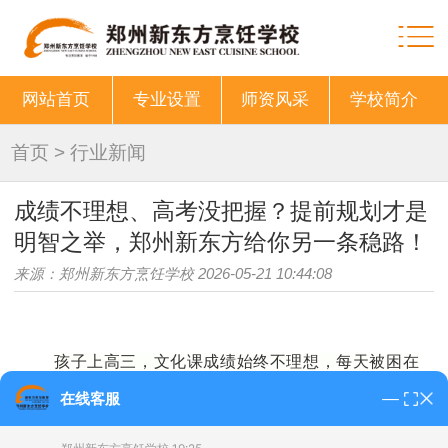
网站首页
专业设置
师资风采
学校简介
首页
>
行业新闻
成绩不理想、高考没把握？提前规划才是
明智之举，郑州新东方给你另一条稳路！
来源：郑州新东方烹饪学校 2026-05-21 10:44:08
孩子上高三，文化课成绩始终不理想，每天被困在
无尽的考试、刷题里，学得痛苦，熬得煎熬，努力了却看
在线客服
不到进步，对学习越来越厌烦，对未来满心迷茫
——相信