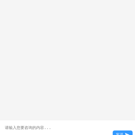
官方微信：zzxdfprxx123
校区地址：
郑州市巩义市大学路1号
版权所有：北京朗杰科技有限公司
发送