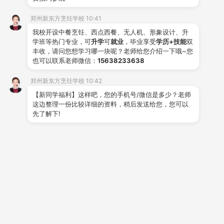
式，让学生扎实掌握每一个知识点，稳步成长为技术过硬
郑州新东方烹饪学校 10:41
的烹饪人才。
我校开设中餐烹饪、西点西餐、无人机、形象设计、升
学班等热门专业，可
升学
可
就业
，毕业享受
学历+技能
双
丰收，请问您想学习哪一块呢？老师给您介绍一下哦~您
也可以联系老师微信：
15638233638
微信公众号：zzxdfprxx123
关注郑州新东方烹饪学校官方微
郑州新东方烹饪学校 10:42
信
【新同学福利】这样吧，您的手机号/微信是多少？老师
这边整理一份比较详细的资料，稍后发送给您，您可以
了解更多烹饪知识
先了解下!
推荐阅读
从零基础到独立出品，在郑州
新东方的每一天都在进步