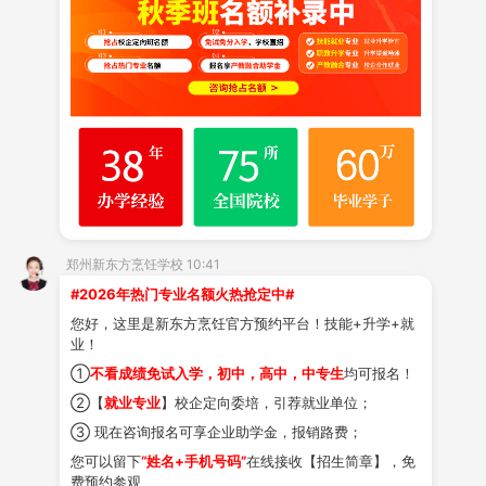
实操课堂。
一、
理实一体化，动手是关键
学校打破传统
“黑板上学炒菜”的模式，坚持“实操为
主，理论为辅”的教学理念。课程中，实操占比极高，学
生在老师示范后，立刻进入独立操作环节。
二、
小班制教学，手把手指导
为保证教学质量，学校采用小班制教学。授课老师
郑州新东方烹饪学校 10:41
#2026年热门专业名额火热抢定中#
均具备多年酒店后厨或行业管理经验，课堂上，他们不仅
您好，这里是新东方烹饪官方预约平台！技能+升学+就
讲解知识，更会巡回指导，及时纠正学生操作中的偏差。
业！
三、
阶段考核，步步为营
①
不看成绩免试入学，初中，高中，中专生
均可报名！
②【
就业专业
】校企定向委培，引荐就业单位；
学得好不好，考核见分晓。学校设有科学完善的阶
③ 现在咨询报名可享企业助学金，报销路费；
段性考核体系，每完成一个学习模块，学生需通过技能测
您可以留下
“姓名+手机号码”
在线接收【招生简章】，免
试才能进入下一阶段。这种
“以考促学、以赛促练”的方
费预约参观