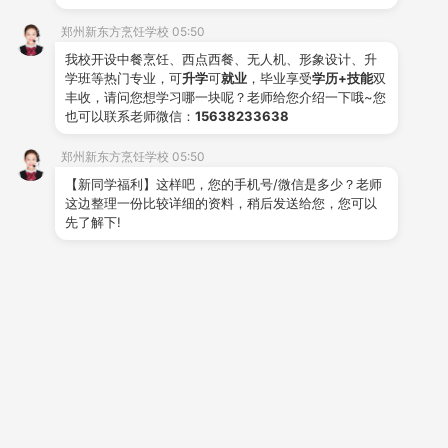
就大事业。
郑州新东方烹饪学校 05:50
我校开设中餐烹饪、西点西餐、无人机、形象设计、升
微信公众号：zzxdfprxx123
学班等热门专业，可
升学
可
就业
，毕业享受
学历+技能
双
丰收，请问您想学习哪一块呢？老师给您介绍一下哦~您
关注郑州新东方烹饪学校官方微
也可以联系老师微信：
15638233638
信
郑州新东方烹饪学校 05:50
了解更多烹饪知识
【新同学福利】这样吧，您的手机号/微信是多少？老师
这边整理一份比较详细的资料，稍后发送给您，您可以
先了解下!
推荐阅读
从零基础到独立出品，在郑州
新东方的每一天都在进步
2026-06-24