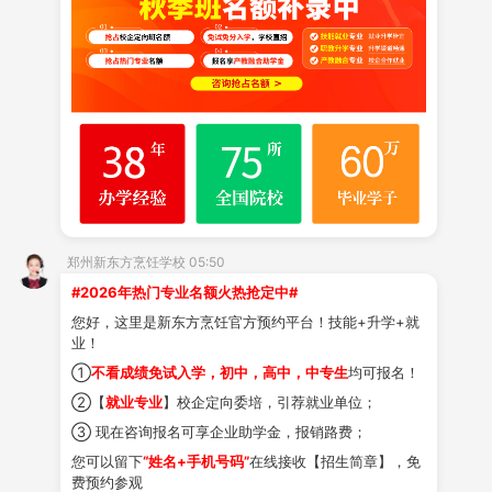
美味学院校区课程设置紧贴市场趋势，涵盖了烧
烤、卤味、麻辣烫、凉皮肉夹馍、早点面食、新式茶饮等
上百种热门
小吃
项目。这些项目普遍具有投资小、回本
快、受众广的特点，非常适合小本创业。
课程设置灵活，不设固定学时限制。学员随到随
学，老师一对一指导，实操为主。即使没有基础，通过短
郑州新东方烹饪学校 05:50
期强化训练，也能快速掌握核心配方与制作工艺。学得
#2026年热门专业名额火热抢定中#
会、学得扎实，是我们对学员的承诺。
您好，这里是新东方烹饪官方预约平台！技能+升学+就
业！
多年来，从
学校
走出的创业成功学员遍布河南各
①
不看成绩免试入学，初中，高中，中专生
均可报名！
地。他们有的在夜市凭借特色炸串立足，有的在社区开起
②【
就业专业
】校企定向委培，引荐就业单位；
了温馨的
烘焙
坊，还有的将家乡小吃做成了连锁品牌。他
③ 现在咨询报名可享企业助学金，报销路费；
您可以留下
“姓名+手机号码”
在线接收【招生简章】，免
们的成功证明：选对项目，踏实学技，小本创业一样能成
费预约参观