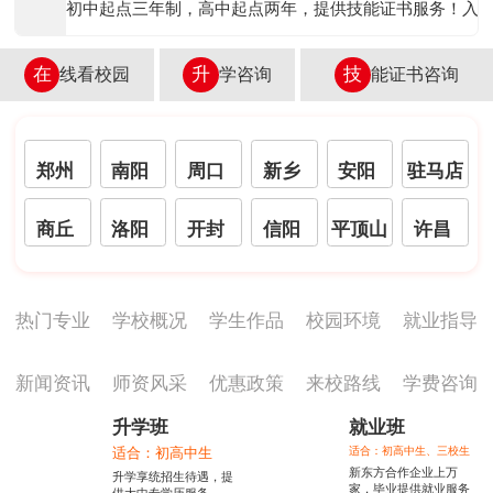
初中起点三年制，高中起点两年，提供技能证书服务！入
在
线看校园
升
学咨询
技
能证书咨询
郑州
南阳
周口
新乡
安阳
驻马店
商丘
洛阳
开封
信阳
平顶山
许昌
热门专业
学校概况
学生作品
校园环境
就业指导
新闻资讯
师资风采
优惠政策
来校路线
学费咨询
升学班
就业班
适合：初高中生、三校生
适合：初高中生
新东方合作企业上万
升学享统招生待遇，提
家，毕业提供就业服务