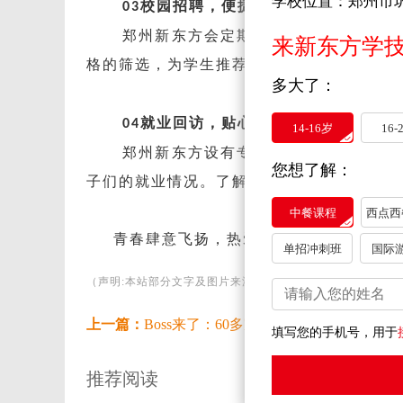
学校位置：郑州市
校园招聘，便捷求职
03
郑州新东方会定期举办大型校园招聘会
来新东方学
格的筛选，为学生推荐发展状况良好的就业
多大了：
就业回访，贴心帮助
04
14-16岁
16-
郑州新东方设有专门的就业指导中心，
您想了解：
子们的就业情况。了解每一个郑州新东方学
中餐课程
西点西
青春肆意飞扬，热爱经久不息
。
春
2024
单招冲刺班
国际
（声明:本站部分文字及图片来源于网络，版权归原作者所有
上一篇：
Boss来了：60多家企业走进郑州新东方
填写您的手机号，用于
推荐阅读