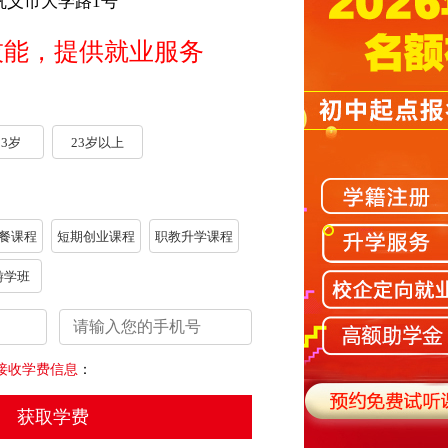
巩义市大学路1号
等，让学生轻松求职。对于参加宣讲的企业，学校也会
技能，提供就业服务
企业，助力更多的学生找到好工作。
23岁
23岁以上
会定期关注就业学子的工作情况和市场就业需求，了解
子在企业的各项权益，成为毕业生的坚强后盾。
餐课程
短期创业课程
职教升学课程
季班学籍补录仍在进行中，期待与你在这个春天相会！
游学班
，如有侵权，请及时联系，我们会尽快处理。）
，现场招聘！
下一篇：
返回列表
接收学费信息
：