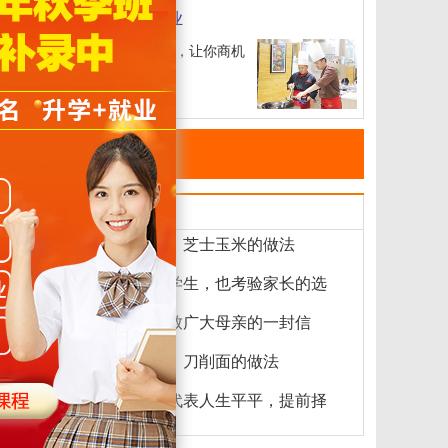
短期特色专业
进行严
4
短期专业，让你商机
无限
毕业学
新闻速递
【每日一菜】芝士玉米的做法
2024-05-12
中考不止考学生，也考验家长的选
2024-05-12
郑州新东方致广大母亲的一封信
2024-05-12
【每日一菜】刀削面的做法
2024-05-11
成绩平平不代表人生平平，提前择
郑州新东方烹饪学校 10:05
2024-05-11