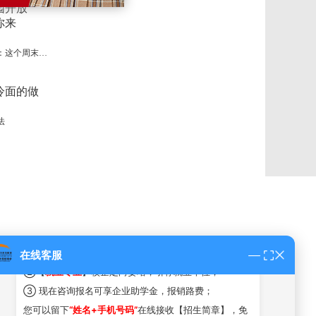
职教风采周，校园开放日：这个周末，等你来约！！
法
郑州新东方烹饪学校 10:05
#2026年热门专业名额火热抢定中#
您好，这里是新东方烹饪官方预约平台！技能+升学+就
业！
①
不看成绩免试入学，初中，高中，中专生
均可报名！
在线客服
②【
就业专业
】校企定向委培，引荐就业单位；
③ 现在咨询报名可享企业助学金，报销路费；
您可以留下
“姓名+手机号码”
在线接收【招生简章】，免