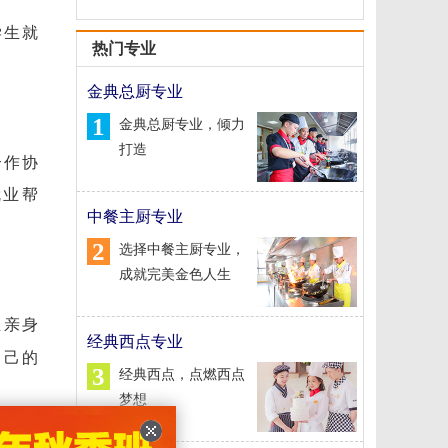
学生就
热门专业
金典总厨专业
1
金典总厨专业，倾力
打造
合作协
就业帮
中餐主厨专业
2
选择中餐主厨专业，
成就完美金色人生
业亲身
经典西点专业
自己的
3
经典西点，点燃西点
梦想