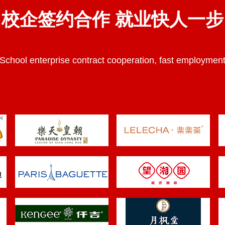
校企签约合作 就业快人一步
School enterprise contract cooperation, fast employmen