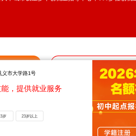
0371-58563
咨询学费
点击拨打
巩义市大学路1号
技能，提供就业服务
23岁
23岁以上
报名享优惠 企业发放高额助学