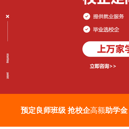
预定良师班级 抢校企
助学金
高额