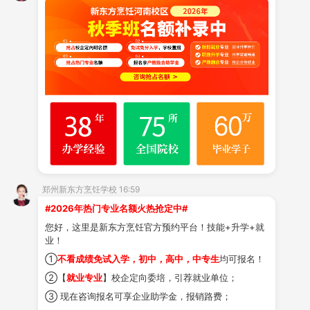
一、充实的一天
早上八点，学生们穿上整洁的厨师服，走进实训教
室。老师示范当天菜品的制作要点，然后学生们各自回到
工位开始动手操作。从食材处理、刀工练习，到火候把
控、调味装盘，每一步都在老师巡回指导下完成。做完
后，老师逐一点评，指出优点和需要改进的地方。
二、在这里，他找到了自信
郑州新东方烹饪学校 16:59
小李来郑州新东方之前，在
初中
时成绩一直处于下
#2026年热门专业名额火热抢定中#
游，对自己越来越没信心。来到这里后，他的刀工进步很
您好，这里是新东方烹饪官方预约平台！技能+升学+就
快，做的菜经常被老师表扬。去年学校举办的烹饪大赛
业！
上，他拿了三等奖。
“那是我第一次上台领奖，爸妈也来
①
不看成绩免试入学，初中，高中，中专生
均可报名！
②【
就业专业
】校企定向委培，引荐就业单位；
了，他们特别高兴。”
③ 现在咨询报名可享企业助学金，报销路费；
三、丰富的课余活动