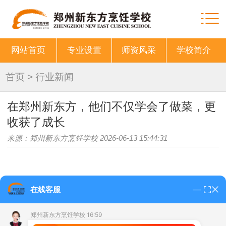
网站首页
专业设置
师资风采
学校简介
首页
>
行业新闻
在郑州新东方，他们不仅学会了做菜，更
收获了成长
来源：郑州新东方烹饪学校 2026-06-13 15:44:31
很多家长关心：孩子在学校每天是怎么过的？除了
在线客服
学技术，还能学到什么？这篇文章带你走进
郑州新东方烹
郑州新东方烹饪学校 16:59
饪学校
的日常，看看学子们真实的校园生活。