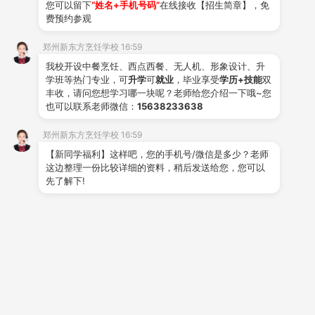
您可以留下
“姓名+手机号码”
在线接收【招生简章】，免
技能比赛：刀工大赛、
裱花
大赛、雕刻大赛
费预约参观
文体活动：篮球赛、趣味运动会、拔河比赛
郑州新东方烹饪学校 16:59
节日晚会：迎新晚会、元旦联欢、中秋游园
我校开设中餐烹饪、西点西餐、无人机、形象设计、升
学班等热门专业，可
升学
可
就业
，毕业享受
学历+技能
双
社团活动：篮球社、舞蹈社、美食社
丰收，请问您想学习哪一块呢？老师给您介绍一下哦~您
也可以联系老师微信：
15638233638
四
、毕业不是结束
从郑州新东方毕业后，学生们走向了各自的道路：
郑州新东方烹饪学校 16:59
【新同学福利】这样吧，您的手机号/微信是多少？老师
有的进了星级酒店，有的在连锁
烘焙
店工作，有的自己开
这边整理一份比较详细的资料，稍后发送给您，您可以
了小店。
“在学校不仅学到了技术，更重要的是学会了坚
先了解下!
持和认真。”已经工作两年的毕业生小赵说。
欢迎你来学校看一看，亲身感受这里的氛围。学一
门手艺，交一群朋友，开启一段充实的人生旅程。
微信公众号：zzxdfprxx123