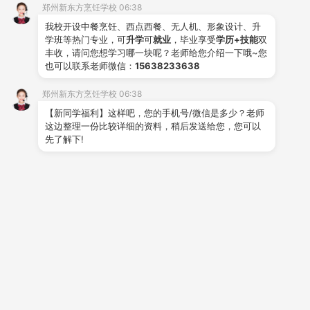
郑州新东方烹饪学校 06:38
我校开设中餐烹饪、西点西餐、无人机、形象设计、升
学班等热门专业，可
升学
可
就业
，毕业享受
学历+技能
双
推荐阅读
丰收，请问您想学习哪一块呢？老师给您介绍一下哦~您
也可以联系老师微信：
15638233638
从零基础到独立出品，在郑州
郑州新东方烹饪学校 06:38
【新同学福利】这样吧，您的手机号/微信是多少？老师
新东方的每一天都在进步
这边整理一份比较详细的资料，稍后发送给您，您可以
2026-06-24
先了解下!
新生入学指南：来郑州新东方
之前，你需要知道的几件事
2026-06-24
技能比赛、节日晚会——郑州
新东方的课余生活很精彩
2026-06-23
不想打工想自己干？小吃创业