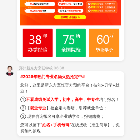
学校课程涵盖上百种热门
小吃
：烧烤、卤味、麻辣
烫、煎饼果子、肉夹馍、凉皮、炸串、早餐面点、新式茶
饮
……每一款都是经过市场验证的爆款。
学校
短期培训
课
程
，不设固定学时，随到随学
，
学会为止
。
老师一对一指
导，学员亲手操作
。
如果你也想试试创业，不妨从一门小吃技术开始。
郑州新东方烹饪学校 06:38
投资不大，试错成本低，成了就是一条新路。
#2026年热门专业名额火热抢定中#
您好，这里是新东方烹饪官方预约平台！技能+升学+就
业！
微信公众号：zzxdfprxx123
①
不看成绩免试入学，初中，高中，中专生
均可报名！
②【
就业专业
】校企定向委培，引荐就业单位；
关注郑州新东方烹饪学校官方微
信
③ 现在咨询报名可享企业助学金，报销路费；
您可以留下
“姓名+手机号码”
在线接收【招生简章】，免
了解更多烹饪知识
费预约参观