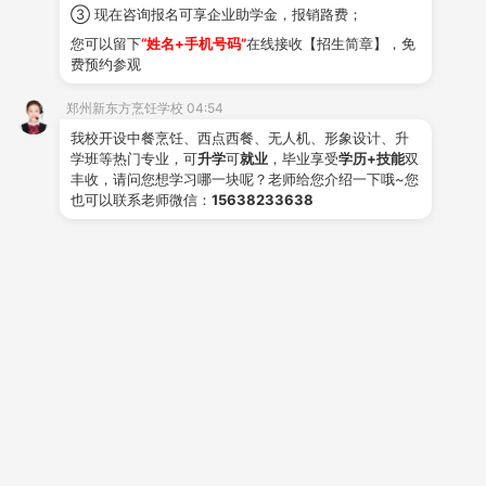
③ 现在咨询报名可享企业助学金，报销路费；
个热门专业，覆盖不同兴趣领域，方便同学们根据自身需
您可以留下
“姓名+手机号码”
在线接收【招生简章】，免
求进行选择。
费预约参观
二、
学校特色支持，学习就业更具信心
郑州新东方烹饪学校 04:54
1.
注重实践，产教融合
我校开设中餐烹饪、西点西餐、无人机、形象设计、升
学班等热门专业，可
升学
可
就业
，毕业享受
学历+技能
双
学校侧重实践教学，强调技能培养，通过理论与实
丰收，请问您想学习哪一块呢？老师给您介绍一下哦~您
也可以联系老师微信：
15638233638
践相结合的方式，让同学们在动手操作中扎实掌握技术。
校内建有与企业实际环境相仿的实训基地，采用规范的教
学管理体系，帮助同学们提前适应职业要求，更快融入工
作岗位。
2.
深化校企合作，衔接就业需求
学校坚持职业教育贴近就业需求的理念，与多家企
业建立稳定合作关系。学习期间，学生可进入企业参观交
流，接触行业实际经验，所学技能与岗位需求相匹配，助