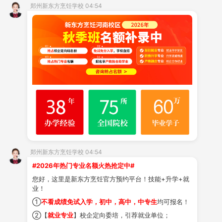
郑州新东方烹饪学校 04:54
场，还是计划后续继续
升学
，这里都能为您提供适合的路
径，零基础也能顺利学习热门专业。
一、
在选择专业前，建议从以下方面综合考虑
明确发展规划：首先思考未来是希望直接
就业
，还
是继续升学，根据主要目标缩小专业选择范围，避免盲目
跟随他人选择。
结合兴趣与能力：兴趣是持续学习的动力，选择感
兴趣的方向能更投入地学习；同时也要结合自身实际情况
郑州新东方烹饪学校 04:54
选择适合的专业，从而稳步提升，获得成就感。
#2026年热门专业名额火热抢定中#
了解专业内容：选择专业前，建议详细了解该专业
您好，这里是新东方烹饪官方预约平台！技能+升学+就
的学习内容、行业发展前景以及就业相关情况，优先考虑
业！
技术性强、市场需求较大的方向，为未来奠定基础。
①
不看成绩免试入学，初中，高中，中专生
均可报名！
②【
就业专业
】校企定向委培，引荐就业单位；
郑州新东方烹饪学校开设有中餐、
西点
、
西餐
等多