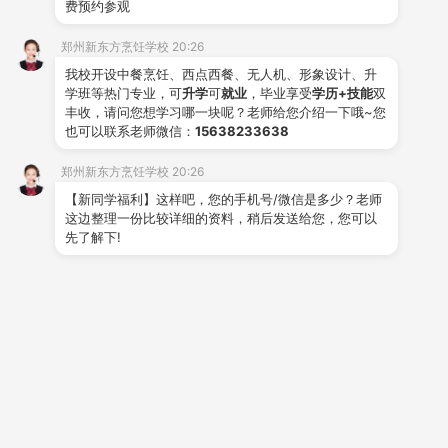
费预约参观
高中生学技术、想
升学
，选择
郑州新东方烹饪学
郑州新东方烹饪学校 20:26
校
，意味着选择了一个全新的起点，为自己的未来插上翅
我校开设中餐烹饪、西点西餐、无人机、形象设计、升
膀。在这里，你不仅能够学习到专业技能，还能在专业导
学班等热门专业，可
升学
可
就业
，毕业享受
学历+技能
双
丰收，请问您想学习哪一块呢？老师给您介绍一下哦~您
师的指导下，找到属于自己的人生方向。让我们在新东方
也可以联系老师微信：
15638233638
烹饪学校，一起开启属于年轻人的技术梦想之旅吧！
郑州新东方烹饪学校 20:26
【新同学福利】这样吧，您的手机号/微信是多少？老师
这边整理一份比较详细的资料，稍后发送给您，您可以
微信公众号：zzxdfprxx123
先了解下!
关注郑州新东方烹饪学校官方微
信
了解更多烹饪知识
推荐阅读