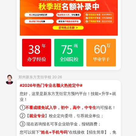
——它不仅是一门技艺，更是一种热爱生活的艺术。
一、高中生学烹饪有哪些优势？
1.
快速掌握实用技能：
职业院校的教育体系注重实用性和职业性，所学内
容与市场实际接轨，能让学生迅速掌握专业的技术技能。
当下，社会对于技能型人才的需求和缺口越来越大。以新
东方烹饪学校为例，学校与超
3万家餐饮企业合作，进行
产教融合。
郑州新东方烹饪学校 20:26
2.
适应社会需求：
#2026年热门专业名额火热抢定中#
您好，这里是新东方烹饪官方预约平台！技能+升学+就
职业院校的教育内容通常与市场需求紧密相连，学
业！
生所学技能能够直接应用于实际工作。这种紧密的联系有
①
不看成绩免试入学，初中，高中，中专生
均可报名！
助于学生更好地适应社会需求，并在职场上取得成功。
②【
就业专业
】校企定向委培，引荐就业单位；
③ 现在咨询报名可享企业助学金，报销路费；
您可以留下
“姓名+手机号码”
在线接收【招生简章】，免
二、秋季招生火热进行中