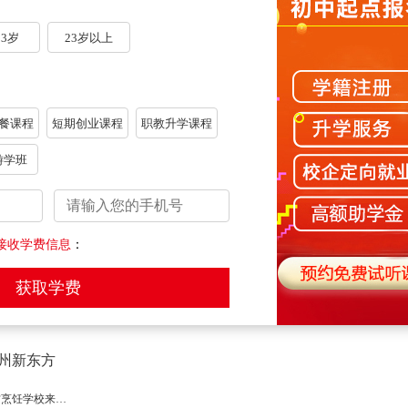
23岁
23岁以上
，如有侵权，请及时联系，我们会尽快处理。）
一篇：
精装朋友圈，毛坯人生？郑州新东方可不是这样的
餐课程
短期创业课程
职教升学课程
游学班
【御寒模式】天冷了，大家记得添衣保暖哦~
【每日一菜】金汤肥牛的
初高中生提前择校无头绪？郑州新东方烹饪学校等你来实地考察！
接收学费信息
：
【每日一菜】翠玉蘑菇酿虾球的做法
孩子学业受阻，高中落榜
副业新机遇，郑州新东方烹饪学校来助力！