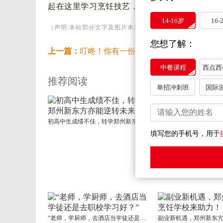
起在这里学习烹饪技艺，开启美食之旅！
14-16岁
16-
（声明:本站部分文字及图片来源于网络，版权归原作者所有
您想了解：
上一篇：
叮咚！你有一份小吃创业指南待查收
下
中餐课程
西点西
推荐阅读
单招冲刺班
国际
初高中生成绩不佳，转学郑州新东方亦能逆转未来！
填写您的手机号，用于
“老师，学厨师，去酒店当学徒还是去职校学习好？”