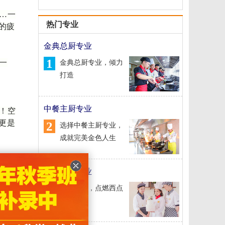
…
一
热门专业
的疲
金典总厨专业
1
一
金典总厨专业，倾力
打造
中餐主厨专业
！空
更是
2
选择中餐主厨专业，
成就完美金色人生
全。
经典西点专业
忧解
3
经典西点，点燃西点
梦想
，一