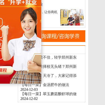
短期特色专业
4
短期专业，让你商机
无限
新闻速递
初高中生成绩不佳，转学郑州新东
做法
2024-12-04
初高中生提前择校无头绪？郑州新
2024-12-03
郑州新东方烹饪学校 20:54
【御寒模式】天冷了，大家记得添
怎么办？
2024-12-03
【每日一菜】金汤肥牛的做法
2024-12-03
【每日一菜】翠玉蘑菇酿虾球的做
2024-12-02