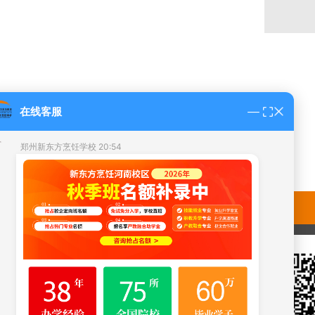
在线客服
郑州新东方烹饪学校 20:54
#2026年热门专业名额火热抢定中#
您好，这里是新东方烹饪官方预约平台！技能+升学+就
业！
①
不看成绩免试入学，初中，高中，中专生
均可报名！
②【
就业专业
】校企定向委培，引荐就业单位；
③ 现在咨询报名可享企业助学金，报销路费；
您可以留下
“姓名+手机号码”
在线接收【招生简章】，免
费预约参观
郑州新东方烹饪学校 20:54
我校开设中餐烹饪、西点西餐、无人机、形象设计、升学