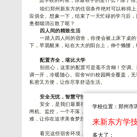
选学校的时候
，你
最
在乎的是什么
？除了强
咱们郑州新东方的住宿条件绝对可以称得上
应俱全。
想象一下，结束了一天忙碌的学习后，
惫都烟消云散了呢？
四
人间的精致生活
一踏入四人间的宿舍，你便会被上床下桌的
下
，早晨醒来，站在大大的阳台上，伸个懒腰，
配置齐全，堪比大学
别担心，这里的配置可是毫不含糊！空调、
调
一开，冷暖随心。宿舍
WiFi校园网全覆盖
私密又方便，让你尽享舒适生活。
安全
无忧，智慧守护
安全，是我们最重视的！
郑州新东方烹饪学
学校位置：郑州市
闸
机、
监控，一个不落，让你在校园里的每一步
难，让你在追求美食梦想的道路上无后顾之忧。
来新东方学
看完这些宿舍环境，你
是不是也对郑州新东
多大了：