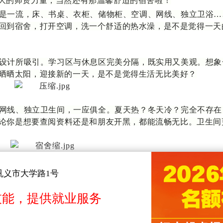
大的师资力量，当然还有那温馨舒适的宿舍啦！
是一流，床、书桌、衣柜、储物柜、空调、网线、独立卫浴
…
回到宿舍，打开空调，洗一个舒适的热水澡，是不是觉得一天
设计所吸引。学习区与休息区完美分隔，既实用又美观。想象
晒晒太阳，迎接新的一天，是不是觉得生活无比美好？
网线、独立卫生间，一应俱全。夏天热？冬天冷？完全不存在
，无论你是想要查阅资料还是和朋友开黑，都能流畅无比。卫生间
校
的学生公寓楼采用了智慧校园管理系统，全天候守护你的安
巩义市大学路1号
都安心踏实。还有宿管室的老师们，
24小时在线，随时为你排
技能，提供就业服务
方烹饪学校多了一份了解，多了一丝憧憬呢？快来加入我们吧