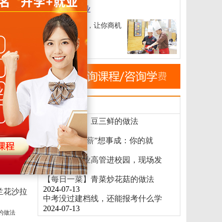
班、单
短期特色专业
4
短期专业，让你商机
无限
！
郑州新东方烹饪学校 20:21
新闻速递
【每日一菜】豆三鲜的做法
2024-07-14
选对学校，“薪”想事成：你的就
2024-07-14
超热闹！企业高管进校园，现场发
法
2024-07-14
【每日一菜】青菜炒花菇的做法
2024-07-13
中考没过建档线，还能报考什么学
2024-07-13
的做法