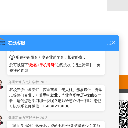
郑州新东方烹饪学校 20:21
#2026年热门专业名额火热抢定中#
您好，这里是新东方烹饪官方预约平台！技能+升学+就
业！
①
不看成绩免试入学，初中，高中，中专生
均可报名！
在线客服
②【
就业专业
】校企定向委培，引荐就业单位；
③ 现在咨询报名可享企业助学金，报销路费；
您可以留下
“姓名+手机号码”
在线接收【招生简章】，免
费预约参观
郑州新东方烹饪学校 20:21
我校开设中餐烹饪、西点西餐、无人机、形象设计、升学
班等热门专业，可
升学
可
就业
，毕业享受
学历+技能
双丰
收，请问您想学习哪一块呢？老师给您介绍一下哦~您也
可以联系老师微信：
15638233638
郑州新东方烹饪学校 20:21
【新同学福利】这样吧，您的手机号/微信是多少？老师