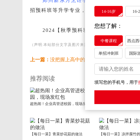
郑州新东方烹饪学校
开设有中餐、
西点
招预科班等升学专业，可以满足学子们不同
14-16岁
16-
您想了解：
2024【秋季预科班】报名正在火热进
中餐课程
西点西
（声明:本站部分文字及图片来源于网络，版权归原作者所有
单招冲刺班
国际
上一篇：
没把握上高中的初三生，上职校优势更多
推荐阅读
填写您的手机号，用于
超热闹！企业高管进校园，现场发红包
【每日一菜】青菜炒花菇的做法
【每日一菜】凉拌腐竹