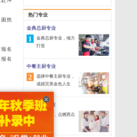
以赴冲
热门专业
常困扰
金典总厨专业
1
金典总厨专业，倾力
打造
前报名
预报名
中餐主厨专业
2
选择中餐主厨专业，
成就完美金色人生
业方向
经典西点专业
合的专
3
经典西点，点燃西点
梦想