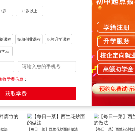
、
西餐
、酒店管理等技能
就业
专业，也开设有对口升学
的学习需求。
23岁
23岁以上
行中，有想法的家长赶紧带孩子来校参观吧！
餐课程
短期创业课程
职教升学课程
，如有侵权，请及时联系，我们会尽快处理。）
游学班
！
下一篇：
为什么郑州新东方升学班报名火热？看完你就懂了
接收学费信息
：
选对学校，“薪”想事成：你的就业，我们来守护！
河南高中录取线来了，免分学校报名入口，速戳！
【每日一菜】豆三鲜的做
的做法
【每日一菜】西兰花炒面的做法
【每日一菜】西兰花沙拉