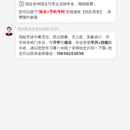
③ 现在咨询报名可享企业助学金，报销路费；
02
西餐
专业
您可以留下
“姓名+手机号码”
在线接收【招生简章】，免
西餐市场正蓬勃发展，凭借其独特的口味、精致
费预约参观
的摆盘和优雅的用餐环境，吸引了越来越多的消费
郑州新东方烹饪学校 15:28
者，市场潜力巨大，前景广阔。
我校开设中餐烹饪、西点西餐、无人机、形象设计、升
学班等热门专业，可
升学
可
就业
，毕业享受
学历+技能
双
西餐主厨专业以培养专业知识丰富、操作技能娴
丰收，请问您想学习哪一块呢？老师给您介绍一下哦~您
也可以联系老师微信：
15638233638
熟、具有厨房管理能力和创业能力的西餐行业主厨，
厨师长为目标。
毕业后可以做
西餐师、厨师长、西餐
店长、酒店西餐主管
，以及
开店创业
。
03酒店管理专业
酒店管理专业正迎来黄金发展期，女生天生细
心、亲和力强，这些特质在酒店服务中尤为宝贵。
我校酒店管理专业培养掌握酒店运营、客户服