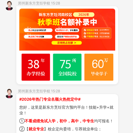
郑州新东方烹饪学校 15:28
梁。
针对后台收到的大量关于女生学习技术的疑问，
郑州新东方特别为十几岁的女生们精选了几大热门专
业，快来看看吧！
01
西点
专业
就目前的西点市场来说
,西点师人才缺口太大,供
不应求,西点师工作环境优越、福利待遇好，是朝阳行
业。
郑州新东方的西点专业，
培养能熟练掌握各类传
郑州新东方烹饪学校 15:28
统与市场流行西式
烘焙
、甜点制品操作技能的高级烘
#2026年热门专业名额火热抢定中#
焙师、甜点师，能胜任各类酒店、大型西点企业店
您好，这里是新东方烹饪官方预约平台！技能+升学+就
长、技术总监并具备独立运营管理能力、自主创业能
业！
①
不看成绩免试入学，初中，高中，中专生
均可报名！
力的复合型人才。
②【
就业专业
】校企定向委培，引荐就业单位；