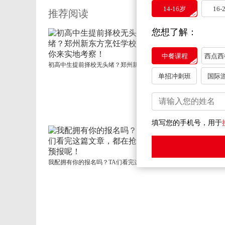
14-16岁
16-
推荐阅读
您想了解：
中餐课程
西点西
初高中生提前择校无头绪？郑州新东方烹饪学校等你来实地考察！
单招冲刺班
国际
孩子学业受阻，高中落
填写您的手机号，用于
我配拥有你的报名吗？TA们看完这篇文章，都在抢着预报呢！