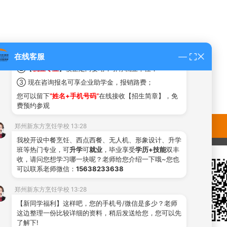
郑州新东方烹饪学校 13:28
#2026年热门专业名额火热抢定中#
您好，这里是新东方烹饪官方预约平台！技能+升学+就
业！
①
不看成绩免试入学，初中，高中，中专生
均可报名！
在线客服
②【
就业专业
】校企定向委培，引荐就业单位；
③ 现在咨询报名可享企业助学金，报销路费；
您可以留下
“姓名+手机号码”
在线接收【招生简章】，免
费预约参观
郑州新东方烹饪学校 13:28
我校开设中餐烹饪、西点西餐、无人机、形象设计、升学
班等热门专业，可
升学
可
就业
，毕业享受
学历+技能
双丰
收，请问您想学习哪一块呢？老师给您介绍一下哦~您也
可以联系老师微信：
15638233638
郑州新东方烹饪学校 13:28
【新同学福利】这样吧，您的手机号/微信是多少？老师
这边整理一份比较详细的资料，稍后发送给您，您可以先
了解下!