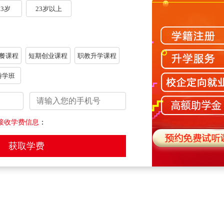
23岁
23岁以上
【御寒模式】天冷了，大家记得添衣保暖哦~
【每日一菜】金汤肥牛的做法
【每日一菜】翠玉蘑菇酿
餐课程
短期创业课程
职教升学课程
游学班
榜怎么办？
“老师，学厨师，去酒店当学徒还是去职校学习好？”
接收学费信息
：