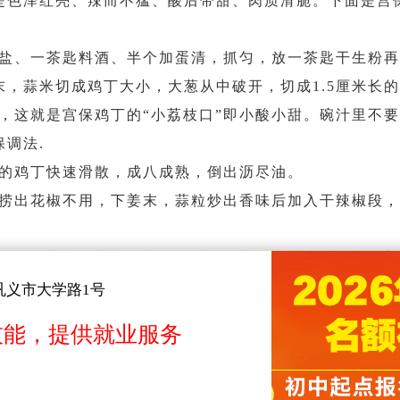
色泽红亮、辣而不猛、酸后带甜、肉质滑脆。下面是宫
放盐、一茶匙料酒、半个加蛋清，抓匀，放一茶匙干生粉
，蒜米切成鸡丁大小，大葱从中破开，切成1.5厘米长
匀，这就是宫保鸡丁的“小荔枝口”即小酸小甜。碗汁里不
保调法
.
好的鸡丁快速滑散，成八成熟，倒出沥尽油。
，捞出花椒不用，下姜末，蒜粒炒出香味后加入干辣椒段
炒几下，辣椒面被油爆出红色时，倒入调好的碗汁，紧接
快速炒匀，立即出锅。
巩义市大学路1号
，如有侵权，请及时联系，我们会尽快处理。）
技能，提供就业服务
【每日一菜】麻辣烫的做法