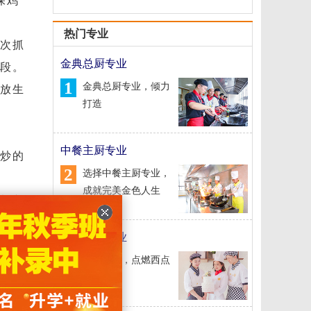
保鸡
热门专业
再次抓
金典总厨专业
的段。
1
金典总厨专业，倾力
要放生
打造
中餐主厨专业
，炒的
2
选择中餐主厨专业，
成就完美金色人生
着加入
经典西点专业
3
经典西点，点燃西点
梦想