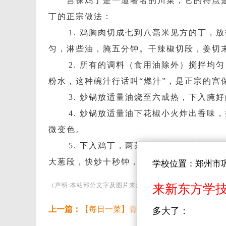
宫保鸡丁是一道著名的川菜，它的特点是
丁的正宗做法：
1. 鸡胸肉切成七到八毫米见方的丁，
匀，淋些油，腌五分钟。干辣椒切段，姜切末
2. 所有的调料（食用油除外）搅拌均
粉水，这种碗汁行话叫“燃汁”，是正宗的宫
3. 炒锅放适量油烧至六成热，下入腌
4. 炒锅放适量油下花椒小火炸出香味
微变色。
5. 下入鸡丁，两茶匙辣椒面，大火翻
大葱段，快炒十秒钟，加入炸好的花生米，
学校位置：郑州市
（声明:本站部分文字及图片来源于网络，版权归原作者所有
来新东方学
上一篇：
【每日一菜】青椒肉丝的做法
下一篇：
多大了：