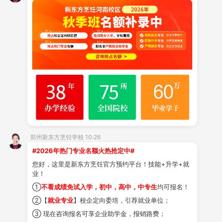
文化课压力大、频繁的考试排名让你喘不过气？想转学却
不知道去哪？别焦虑，郑州新东方烹饪学校给你一个新选
择——一个真正能快乐学习、无分数压力、专注技能成长
的地方！在郑州新东方烹饪学校上课，究竟有什么不同？
今天，我们一起出发，感受一下吧！
一、
中餐专业
中餐专业扎根于中华饮食文化的深厚土壤。自建校
以来，学校汇聚了一支经验丰富的教师团队，从扎实的基
郑州新东方烹饪学校 10:26
#2026年热门专业名额火热抢定中#
本功到八大菜系的系统学习，还有阶段宴席考核与每日随
您好，这里是新东方烹饪官方预约平台！技能+升学+就
堂美食品鉴，让大家在欢声笑语中不断成长，向厨师长的
业！
梦想稳步迈进。
①
不看成绩免试入学，初中，高中，中专生
均可报名！
②【
就业专业
】校企定向委培，引荐就业单位；
二、
西点
专业
③ 现在咨询报名可享企业助学金，报销路费；
想转学报读西点专业的同学们，往往怀揣着一份对