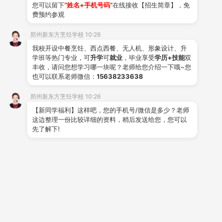
您可以留下
“姓名+手机号码”
在线接收【招生简章】，免
甜品的向往与热爱。他们每天都在
蛋糕
与
裱花
中构思创
费预约参观
意，在烤箱边等待自己的面包完美出炉。整个教室弥漫着
郑州新东方烹饪学校 10:26
香甜诱人的气息，每一刻都幸福感满满！
我校开设中餐烹饪、西点西餐、无人机、形象设计、升
学班等热门专业，可
升学
可
就业
，毕业享受
学历+技能
双
三、
西餐
专业
丰收，请问您想学习哪一块呢？老师给您介绍一下哦~您
也可以联系老师微信：
15638233638
西餐专业的学子身穿帅气厨师服，接触来自法式、
意式、德式、美式等世界各地的经典菜品。学校定期邀请
郑州新东方烹饪学校 10:26
【新同学福利】这样吧，您的手机号/微信是多少？老师
企业厨师长入校授课，让你不出校门，就能精进各国料
这边整理一份比较详细的资料，稍后发送给您，您可以
理，一步步走向主厨之路。
先了解下!
无论你想从中餐、西点还是西餐重新起步，都能顺
利衔接、轻松上手。如果你也想加入我们，那就赶紧咨询
预约参观，抢占转学名额吧！