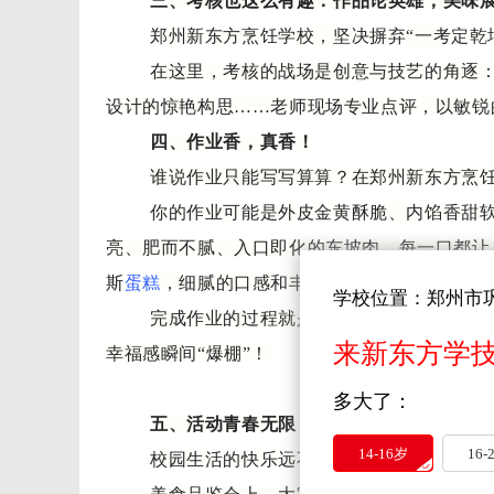
三、考核也这么有趣：作品论英雄，美味
郑州新东方烹饪学校，坚决摒弃
“一考定
在这里，考核的战场是创意与技艺的角逐
设计的惊艳构思……老师现场专业点评，以敏锐
四、作业香，真香！
谁说作业只能写写算算？在郑州新东方烹
你的作业可能是外皮金黄酥脆、内馅香甜
亮、肥而不腻、入口即化的东坡肉，每一口都让
斯
蛋糕
，细腻的口感和丰富的层次，仿佛带你走
学校位置：郑州市
完成作业的过程就是享受美食的过程，还
来新东方学
幸福感瞬间
“爆棚”！
多大了：
五、活动青春无限，快乐满格
14-16岁
16-
校园生活的快乐远不止于此！在郑州新东