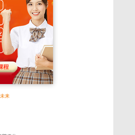
己的舞
么技
郑州
未来