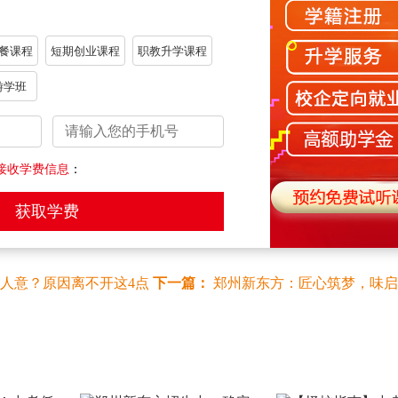
此精心制作的美食，交流烹饪心得，感受美食文化的魅力；
验传统美食的制作过程，传承中华美食文化；
餐课程
短期创业课程
职教升学课程
人仿佛置身于美食的海洋；
享受团队合作的快乐
……在这里，每一份热爱都能找到属于自
游学班
如果你对未来发展愁眉不展，渴望一份好工作，却不知该学什
接收学费信息
：
么技术永远不会晚，学什么技术最有前途
……别再犹豫，快来
烟火氤氲中激情燃烧，让梦想在美食飘香中扬帆起航！
，如有侵权，请及时联系，我们会尽快处理。）
人意？原因离不开这4点
下一篇：
郑州新东方：匠心筑梦，味启