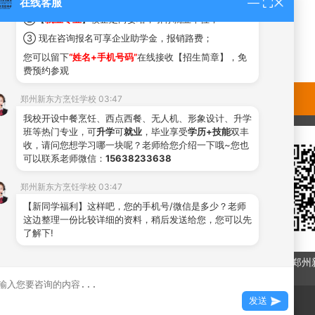
①
不看成绩免试入学，初中，高中，中专生
均可报名！
在线客服
②【
就业专业
】校企定向委培，引荐就业单位；
③ 现在咨询报名可享企业助学金，报销路费；
您可以留下
“姓名+手机号码”
在线接收【招生简章】，免
费预约参观
郑州新东方烹饪学校 03:47
我校开设中餐烹饪、西点西餐、无人机、形象设计、升学
班等热门专业，可
升学
可
就业
，毕业享受
学历+技能
双丰
收，请问您想学习哪一块呢？老师给您介绍一下哦~您也
可以联系老师微信：
15638233638
郑州新东方烹饪学校 03:47
【新同学福利】这样吧，您的手机号/微信是多少？老师
这边整理一份比较详细的资料，稍后发送给您，您可以先
了解下!
发送