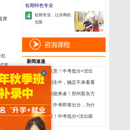
短期特色专业
4
短期专业，让你商机
宴席
无限
泽红
新闻速递
式慕
河南中考生注意！中考低分≠没出
2025-07-03
郑州新东方招生中，确定不来看看
绽放，
2025-07-03
分数不够？技能来凑！郑州新东方
2025-07-02
【择校指南】中考即将出分，为什
2025-07-02
初三家长必看！中考低分≠没出路
2025-07-01