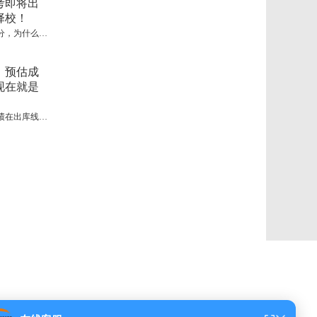
【择校指南】中考即将出分，为什么要提前择校！
郑州新东方烹饪学校 03:47
中考结束别光等！预估成绩在出库线边缘，现在就是择校关键期
郑州新东方烹饪学校 03:47
#2026年热门专业名额火热抢定中#
您好，这里是新东方烹饪官方预约平台！技能+升学+就
业！