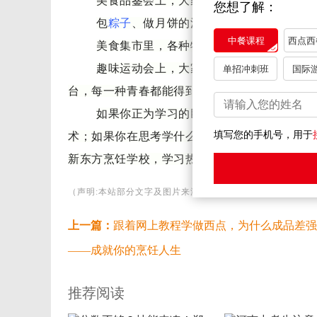
美食品鉴会上，大家围坐在一起，品尝彼
您想了解：
包
粽子
、做月饼的活动中，学子们亲手体
中餐课程
西点西
美食集市里，各种特色
小吃
琳琅满目，让
趣味运动会上，大家在运动中释放压力，
单招冲刺班
国际
台，每一种青春都能得到尽情地释放。
如果你正为学习的巨大压力而焦虑不安，
填写您的手机号，用于
术；如果你在思考学什么技术越老越吃香，学什
新东方烹饪学校，学习热门烹饪技术，让青春在
（声明:本站部分文字及图片来源于网络，版权归原作者所有
上一篇：
跟着网上教程学做西点，为什么成品差强
——成就你的烹饪人生
推荐阅读