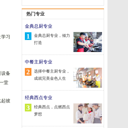
热门专业
金典总厨专业
1
金典总厨专业，倾力
让学习
打造
中餐主厨专业
2
选择中餐主厨专业，
训设备
成就完美金色人生
一堂
经典西点专业
此起彼
3
经典西点，点燃西点
梦想