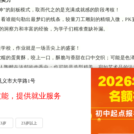
展实力
乾坤”的刻板模式，取而代之的是充满成就感的阶段考核！
：看谁能勾勒出最梦幻的线条，较量刀工雕刻的精细入微，
PK
的洞察力和丰富的经验，为学子们精准查缺补漏。
饪学校，作业就是一场舌尖上的盛宴！
软糯的蛋黄酥，咬上一口，酥脆与香甜在口中交织；可能是色
人陶醉在浓郁的肉香中；也可能是造型精美、宛如艺术品的法
进了浪漫的法国街头
……
巩义市大学路1号
能与亲朋好友一同分享，让满满的成就感与美味一同在味蕾上
技能，提供就业服务
23岁
23岁以上
方烹饪学校的校园里，丰富多彩的活动让人目不暇接：