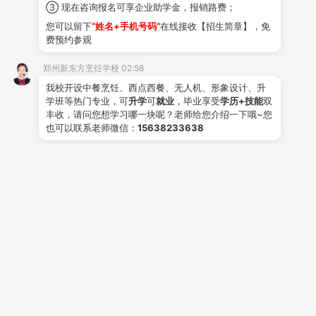
③ 现在咨询报名可享企业助学金，报销路费；
是学子们通往企
业
的隐形翅膀，让他们在职场上飞得更
您可以留下
“姓名+手机号码”
在线接收【招生简章】，免
费预约参观
高，更远。
郑州新东方烹饪学校 02:58
PART.03学历技能双加持
，
就业
之路更宽广
我校开设中餐烹饪、西点西餐、无人机、形象设计、升
学班等热门专业，可
升学
可
就业
，毕业享受
学历+技能
双
郑州新东方烹饪学校不仅传授烹饪绝技，更助力学
丰收，请问您想学习哪一块呢？老师给您介绍一下哦~您
也可以联系老师微信：
15638233638
子补齐学历短板，技能资格证与毕业证双证在手，如同装
备了双重护盾，让学子们在求职路上畅通无阻。学校还开
设了升学专业，为你的大学梦助力！
这不仅仅是知识的累积，更是对未来无限可能的自
信加持！
PART.04直通岗位
，
技能财富双丰收
郑州新东方烹饪学校与
30000 余家优质企业建立了