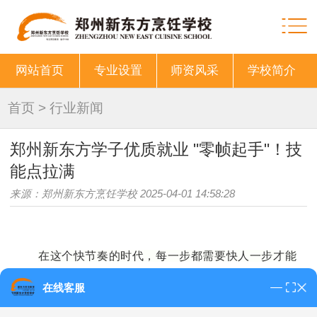
网站首页
专业设置
师资风采
学校简介
首页
>
行业新闻
郑州新东方学子优质就业 "零帧起手"！技
能点拉满
来源：郑州新东方烹饪学校 2025-04-01 14:58:28
在这个快节奏的时代
，
每一步都需要快人一步才能
抢占先机
。
就像格斗游戏中的
"零帧起手"
，
郑州新东方烹
在线客服
饪学校
的学子们正以超乎想象的速度从校园迈向企
业，
实