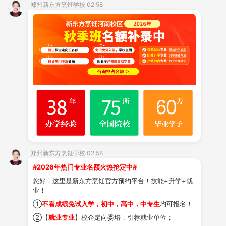
郑州新东方烹饪学校 02:58
现了职业生涯的华丽开篇！
PART.01技能满载
，
零帧起手秀厨艺
想象一下，在烹饪的世界里，食材与火候的掌控就
如同格斗中的精准出招，分秒必争，不容有失。郑州新东
方烹饪学校这个孕育烹饪大师的摇篮，用
"理论 + 实操"
的秘籍，让学子们在炉火纯青间，练就了 "零帧起手" 般
的厨艺绝技。刀工细腻，翻炒自如，每一道菜品的诞生都
是速度与艺术的完美融合，让人目不暇接，味蕾惊艳！
郑州新东方烹饪学校 02:58
PART.02德育为先
，
综合素质成就卓越
#2026年热门专业名额火热抢定中#
"零帧起手" 的背后，不仅仅是速度与技巧的展现，
您好，这里是新东方烹饪官方预约平台！技能+升学+就
更是深厚内功的体现。郑州新东方烹饪学校坚持德育为
业！
①
不看成绩免试入学，初中，高中，中专生
均可报名！
先，通过特色育人体系，全面提
升学
生的综合素质。从团
②【
就业专业
】校企定向委培，引荐就业单位；
队合作到创新思维，从职业素养到社会责任感，每一项都